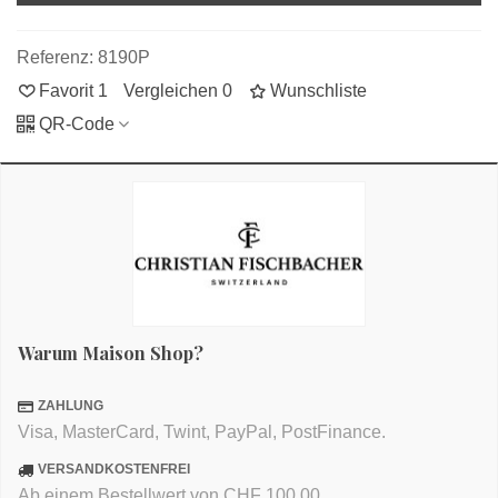
Referenz:
8190P
Favorit
1
Vergleichen
0
Wunschliste
QR-Code
Warum Maison Shop?
ZAHLUNG
Visa, MasterCard, Twint, PayPal, PostFinance.
VERSANDKOSTENFREI
Ab einem Bestellwert von CHF 100.00