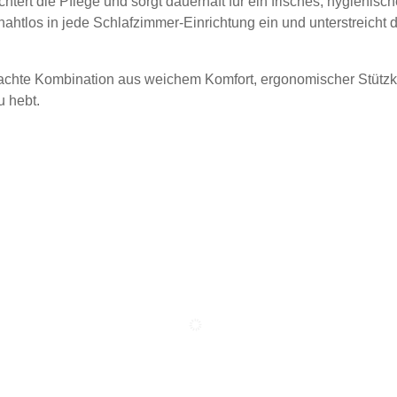
ert die Pflege und sorgt dauerhaft für ein frisches, hygienisc
nahtlos in jede Schlafzimmer-Einrichtung ein und unterstreicht 
achte Kombination aus weichem Komfort, ergonomischer Stützkra
u hebt.