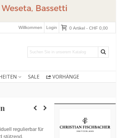
Willkommen
Login
0
Artikel
-
CHF 0,00
HEITEN
SALE
VORHÄNGE
en
duell regulierbar für
d stützend.