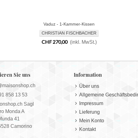
Vaduz - 1-Kammer-Kissen
In Den Warenkorb
CHRISTIAN FISCHBACHER
CHF 270,00
(inkl. MwSt.)
ieren Sie uns
Information
@maisonshop.ch
Über uns
91 858 13 53
Allgemeine Geschäftsbed
Impressum
onshop.ch Sagl
ro Monda A
Lieferung
Munda 41
Mein Konto
528 Camorino
Kontakt