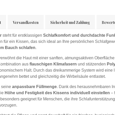
t
Versandkosten
Sicherheit und Zahlung
Bewert
r
steht für erstklassigen
Schlafkomfort und durchdachte Funkt
en für ein Kissen, das sich ideal an Ihre persönlichen Schlafg
em Bauch schlafen
.
erwöhnt die Haut mit einer sanften, atmungsaktiven Oberfläche 
 Kombination aus
flauschigen Klimafasern
und stützenden
Poly
onomischem Halt. Durch das dreikam­merige System wird eine l
ngenehm bettet und gleichzeitig die Wirbelsäule entlastet.
t seine
anpassbare Füllmenge
. Dank des herausnehmbaren In
die
Höhe und Festigkeit des Kissens individuell einstellen
– 
n besonders geeignet für Menschen, die ihre Schlafunterstützun
vorzugen.