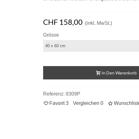
CHF 158,00
(inkl. MwSt.)
Grösse
In Den Warenkorb
Referenz:
8309P
Favorit
3
Vergleichen
0
Wunschlist