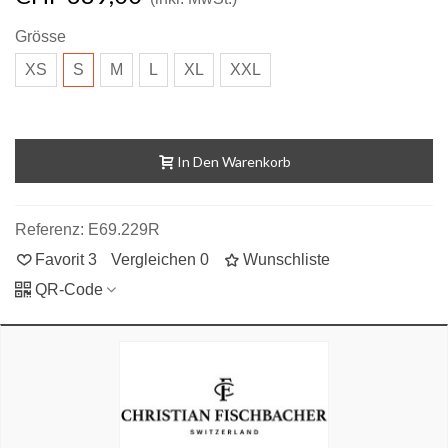
Grösse
XS
S
M
L
XL
XXL
In Den Warenkorb
Referenz:
E69.229R
Favorit
3
Vergleichen
0
Wunschliste
QR-Code