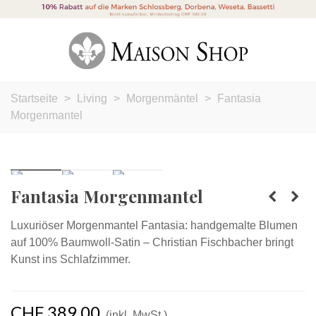
Startseite
>
Living
>
Morgenmäntel
>
Fantasia
Morgenmantel
Fantasia Morgenmantel
Luxuriöser Morgenmantel Fantasia: handgemalte Blumen
auf 100% Baumwoll-Satin – Christian Fischbacher bringt
Kunst ins Schlafzimmer.
CHF 389,00
(inkl. MwSt.)