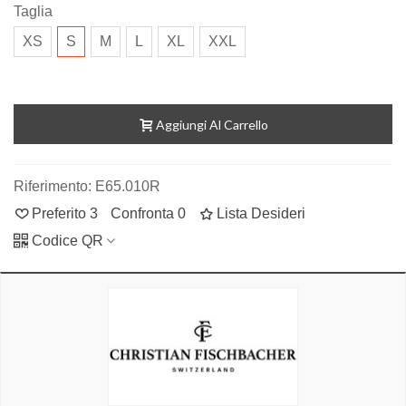
Taglia
XS
S
M
L
XL
XXL
Aggiungi Al Carrello
Riferimento:
E65.010R
Preferito
3
Confronta
0
Lista Desideri
Codice QR