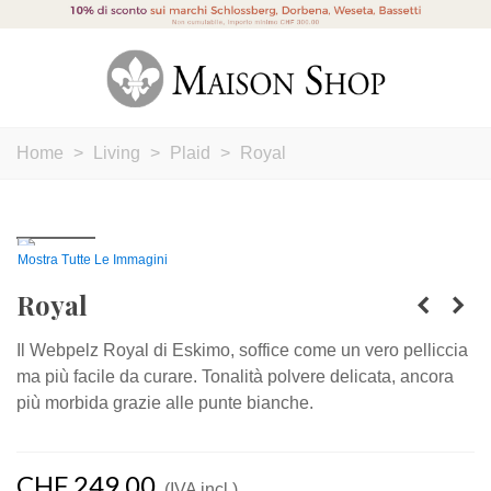
Home
>
Living
>
Plaid
>
Royal
Mostra Tutte Le Immagini
Royal
Il Webpelz Royal di Eskimo, soffice come un vero pelliccia
ma più facile da curare. Tonalità polvere delicata, ancora
più morbida grazie alle punte bianche.
CHF 249,00
(IVA incl.)