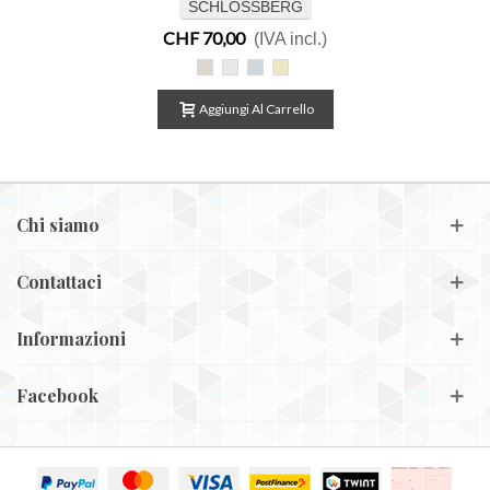
SCHLOSSBERG
CHF 70,00
(IVA incl.)
Lenny
Lenny
Lenny
Lenny
beige
blanc
bleu
jaune
Aggiungi Al Carrello
Chi siamo
Contattaci
Informazioni
Facebook