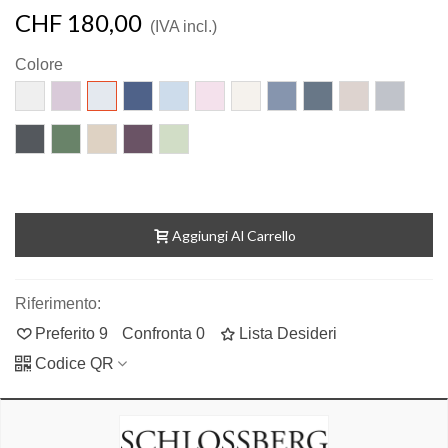
CHF 180,00
(IVA incl.)
Colore
Blanc
Mauve
Brise
Marine
Hyacinthe
Orchidee
Pure
Adria
Colombine
Sable
Acier
Ardoise
Thyme
Canne
Aubergine
Palmier
Aggiungi Al Carrello
Riferimento:
Preferito
9
Confronta
0
Lista Desideri
Codice QR