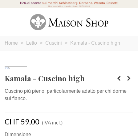
Home
>
Letto
>
Cuscini
>
Kamala - Cuscino high
Kamala - Cuscino high
Cuscino più pieno, particolarmente adatto per chi dorme
sul fianco.
CHF 59,00
(IVA incl.)
Dimensione