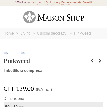
Home
>
Living
>
Cuscini decorativi
>
Pinkweed
Pinkweed
Imbottitura compresa
CHF 129,00
(IVA incl.)
Dimensione