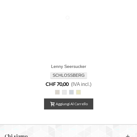
Lenny Seersucker
SCHLOSSBERG
CHF 70,00
(IVA incl.)
Lenny
Lenny
Lenny
Lenny
beige
blanc
bleu
jaune
Aggiungi Al Carrello
Chi siamo