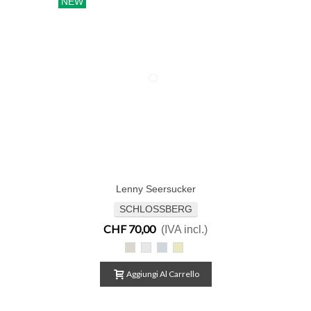
NEW
Lenny Seersucker
SCHLOSSBERG
CHF 70,00
(IVA incl.)
Lenny
Lenny
Lenny
Lenny
beige
blanc
bleu
jaune
Aggiungi Al Carrello