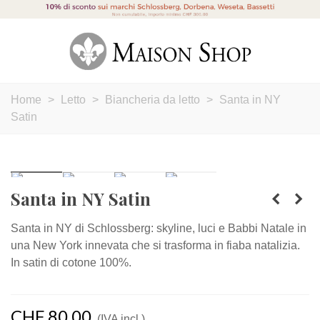
Home
>
Letto
>
Biancheria da letto
>
Santa in NY
Satin
Santa in NY Satin
Santa in NY di Schlossberg: skyline, luci e Babbi Natale in
una New York innevata che si trasforma in fiaba natalizia.
In satin di cotone 100%.
CHF 80,00
(IVA incl.)