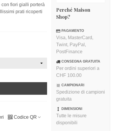
on fiori gialli porterà
Perché Maison
lissimi prati ricoperti
Shop?
PAGAMENTO
Visa, MasterCard,
Twint, PayPal,
PostFinance
CONSEGNA GRATUITA
Per ordini superiori a
CHF 100.00
CAMPIONARI
Spedizione di campioni
gratuita
DIMENSIONI
Tutte le misure
ri
Codice QR
disponibili