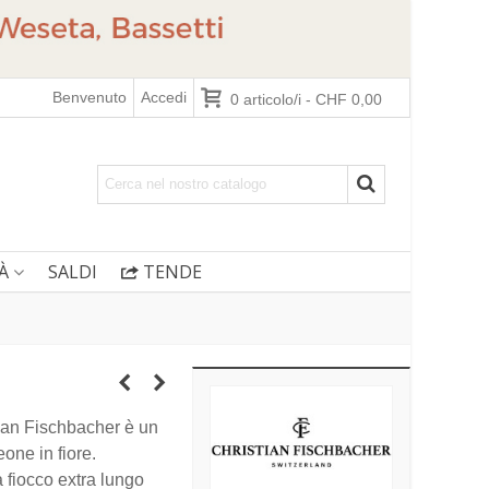
Benvenuto
Accedi
0
articolo/i
-
CHF 0,00
À
SALDI
TENDE
tian Fischbacher è un
eone in fiore.
a fiocco extra lungo