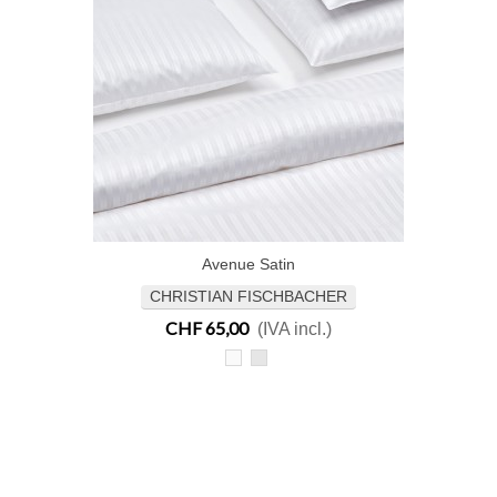
Avenue Satin
Aggiungi Al Carrello
CHRISTIAN FISCHBACHER
CHF 65,00
(IVA incl.)
Jacquard
Jacquard
010
295
bianco
grigio