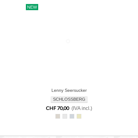
NEW
Lenny Seersucker
Aggiungi Al Carrello
SCHLOSSBERG
CHF 70,00
(IVA incl.)
Lenny
Lenny
Lenny
Lenny
beige
blanc
bleu
jaune