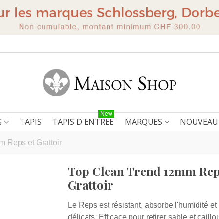
New
G
TAPIS
TAPIS D'ENTRÉE
MARQUES
NOUVEAU
 Reps et Grattoir
Top Clean Trend 12mm Rep
Grattoir
Le Reps est résistant, absorbe l'humidité et
délicats. Efficace pour retirer sable et caill