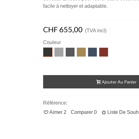
facile à nettoyer et adaptable.
CHF 655,00
(TVA incl)
Couleur
010
020
021
030
040
070
anthracite
gris
gris
beige
blau
rouge
clair
foncé
chiné
chiné
Ajouter Au Panier
Référence:
Aimer
2
Comparer
0
Liste De Souh