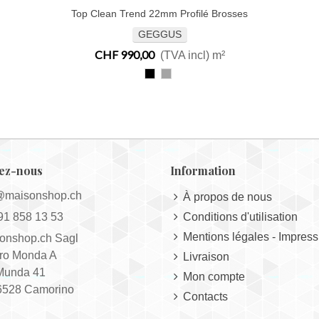
Top Clean Trend 22mm Profilé Brosses
Aimer
GEGGUS
CHF 990,00
(TVA incl)
m²
310
320
noir
gris
ez-nous
Information
@maisonshop.ch
À propos de nous
91 858 13 53
Conditions d'utilisation
Mentions légales - Impres
onshop.ch Sagl
ro Monda A
Livraison
Munda 41
Mon compte
528 Camorino
Contacts