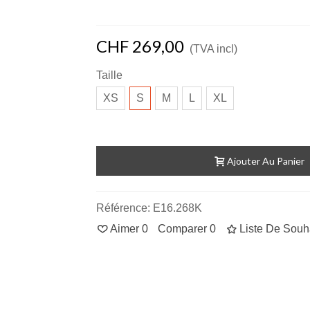
CHF 269,00
(TVA incl)
Taille
XS
S
M
L
XL
Ajouter Au Panier
Référence:
E16.268K
Aimer
0
Comparer
0
Liste De Souh