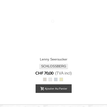
Lenny Seersucker
SCHLOSSBERG
CHF 70,00
(TVA incl)
Lenny
Lenny
Lenny
Lenny
beige
blanc
bleu
jaune
Ajouter Au Panier