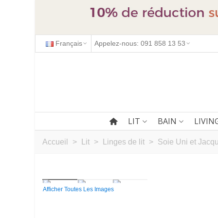
Français
Appelez-nous: 091 858 13 53
LIT
BAIN
LIVIN
Accueil
>
Lit
>
Linges de lit
>
Soie Uni et Jacq
Afficher Toutes Les Images