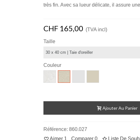
très fin. Avec sa lueur délicate, il assure un
CHF 165,00
(TVA incl)
Taille
Couleur
Soie
Soie
Soie
Soie
Jacquard
Jacquard
Uni
Uni
005
027
105
127
gris
blanc
gris
blanc
clair
cassé
clair
cassé
Ajouter Au Panier
Référence:
860.027
Aimer
1
Comparer
0
Liste De Souh