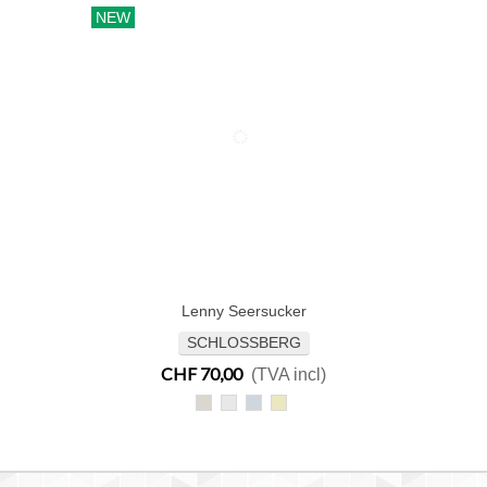
NEW
Lenny Seersucker
Ajouter Au Panier
SCHLOSSBERG
CHF 70,00
(TVA incl)
Lenny
Lenny
Lenny
Lenny
beige
blanc
bleu
jaune