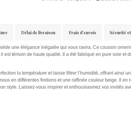
ture
Délai de livraison
Frais d’envois
Sécurité e
ssède une élégance inégalée qui vous ravira.
Ce coussin ornement
l est témoin de haute qualité. Il a été fabriqué en pure soie et 
rfection la température et laisse filtrer l’humidité, offrant ainsi u
us en différentes finitions et une raffinée couleur beige. Il en
son style. Laissez-vous inspirer et enthousiasmez vos invités av